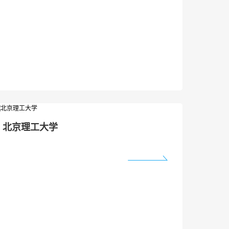
北京理工大学