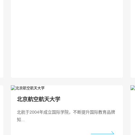
北京航空航天大学
北航于2004年成立国际学院，不断提升国际教育品牌
知...