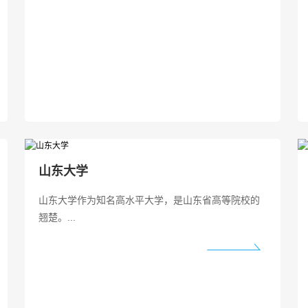
山东大学
山东大学作为知名高水平大学，是山东省高等院校的
翘楚。...