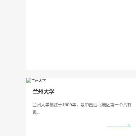
兰州大学
兰州大学创建于1909年，是中国西北地区第一个具有
现...