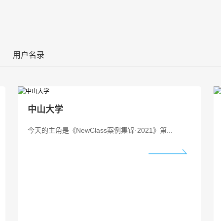
用户名录
中山大学
今天的主角是《NewClass案例集锦·2021》第...