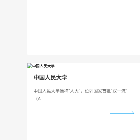
中国人民大学
中国人民大学简称“人大”，位列国家首批“双一流”
（A...