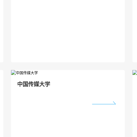
中国传媒大学