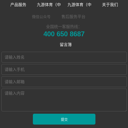
产品服务
九游体育（中
九游体育（中
关于我们
数字语言学习系
国）官方网站-九
国）官方网站
企业简介
售后服务平台
微信公众号
全国统一客服热线：
同声传译训练系
统
游 sports
企业新闻
发展历程
400 650 8687
​远程合班教学系
统
双一流/985/211
市场活动
荣誉资质
留言簿
NewClass Hub本
统
外语院校
联系我们
地化部署的视频
电子教室
MTI/BTI院校
Hub诚征渠道合
交互式电子教室
会议教学系统
用户名录
作伙伴
智慧教学空间
高密度WiFi移动
智慧教室