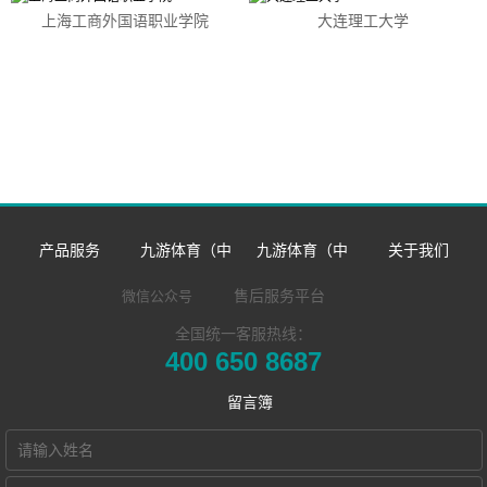
上海工商外国语职业学院
大连理工大学
产品服务
九游体育（中
九游体育（中
关于我们
数字语言学习系
国）官方网站-九
国）官方网站
企业简介
售后服务平台
微信公众号
全国统一客服热线：
同声传译训练系
统
游 sports
企业新闻
发展历程
400 650 8687
​远程合班教学系
统
双一流/985/211
市场活动
荣誉资质
留言簿
NewClass Hub本
统
外语院校
联系我们
地化部署的视频
电子教室
MTI/BTI院校
Hub诚征渠道合