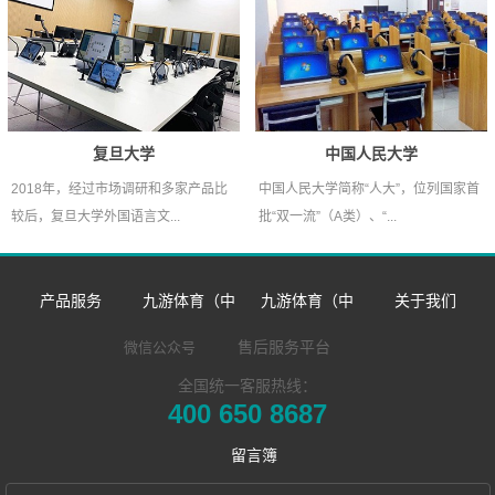
复旦大学
中国人民大学
2018年，经过市场调研和多家产品比
中国人民大学简称“人大”，位列国家首
较后，复旦大学外国语言文...
批“双一流”（A类）、“...
产品服务
九游体育（中
九游体育（中
关于我们
数字语言学习系
国）官方网站-九
国）官方网站
企业简介
售后服务平台
微信公众号
全国统一客服热线：
同声传译训练系
统
游 sports
企业新闻
发展历程
400 650 8687
​远程合班教学系
统
双一流/985/211
市场活动
荣誉资质
留言簿
NewClass Hub本
统
外语院校
联系我们