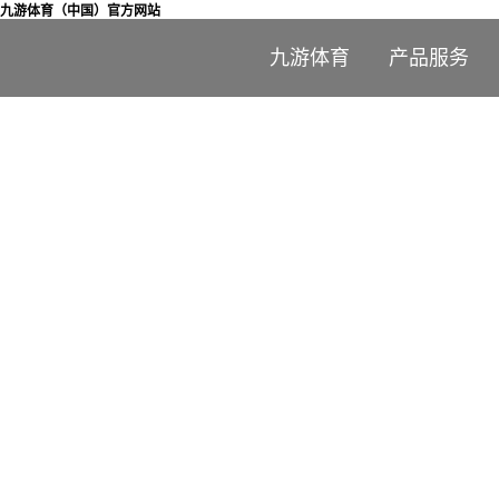
九游体育（中国）官方网站
九游体育
产品服务
（中国）官
方网站-九游
sports