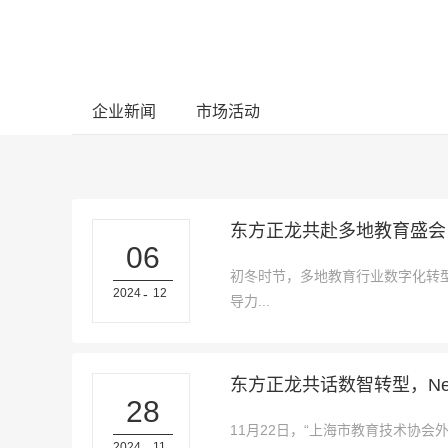
企业新闻
市场活动
东方正龙共赴多地教育盛会，
06
初冬时节，多地教育行业数字化转型
2024
-
12
导力...
东方正龙共话数智转型，Ne
28
11月22日，“上海市教育技术协
2024
11