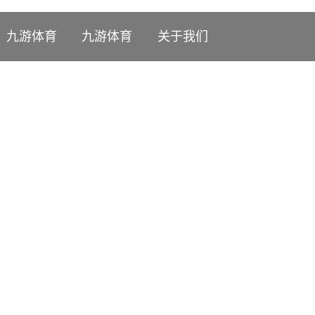
九游体育
九游体育
关于我们
（中国）官
（中国）官
方网站-九游
方网站
sports