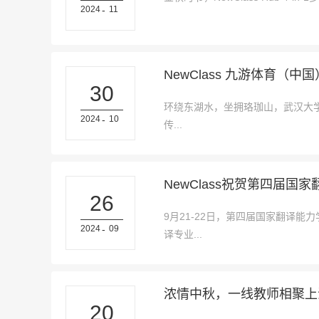
2024
-
11
NewClass 九游体育（中国
30
环绕东湖水，坐拥珞珈山，武汉大学
2024
-
10
传...
NewClass祝贺第四届
26
9月21-22日，第四届国家翻译
2024
-
09
译专业...
浓情中秋，一线教师相聚上
20