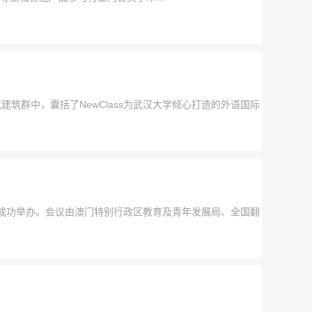
筑群中，囊括了NewClass为武汉大学倾心打造的外语国际
门成功举办。会议由澳门特别行政区教育及青年发展局、全国翻