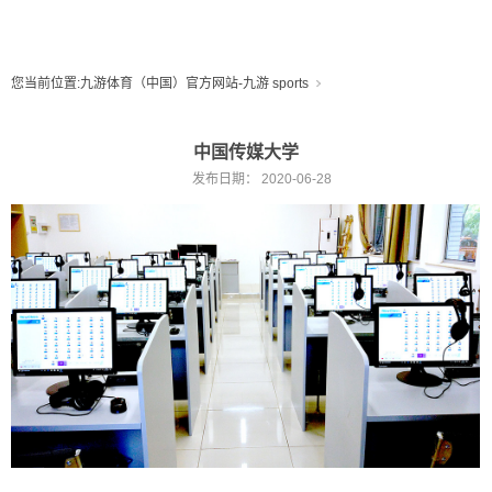
您当前位置:
九游体育（中国）官方网站-九游 sports
九游体育（中国）官方网站-九游 sports
MTI/BTI院校
中国传媒大学
发布日期：
2020-06-28