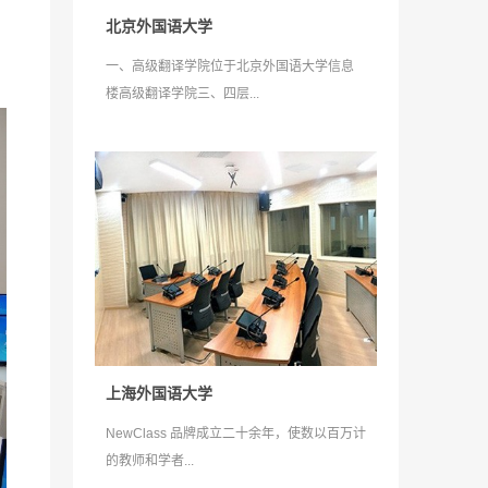
北京外国语大学
一、高级翻译学院位于北京外国语大学信息
楼高级翻译学院三、四层...
上海外国语大学
NewClass 品牌成立二十余年，使数以百万计
的教师和学者...