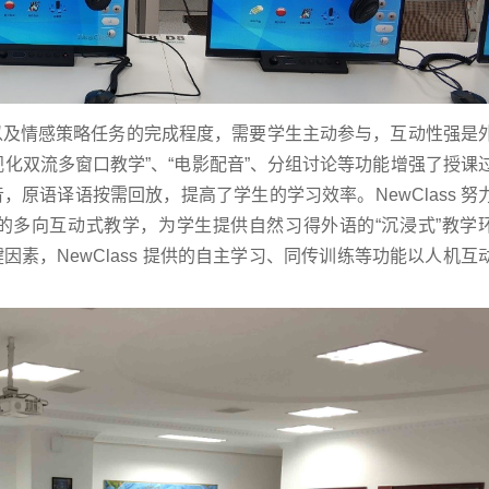
以及情感策略任务的完成程度，需要学生主动参与，互动性强是
“可视化双流多窗口教学”、“电影配音”、分组讨论等功能增强了授课
原语译语按需回放，提高了学生的学习效率。NewClass 努
的多向互动式教学，为学生提供自然习得外语的“沉浸式”教学
素，NewClass 提供的自主学习、同传训练等功能以人机互