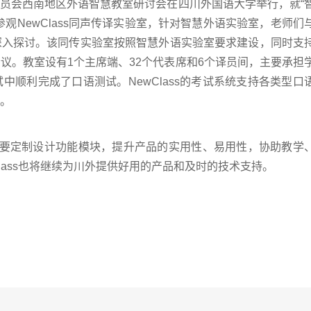
业委员会西南地区外语智慧教室研讨会在四川外国语大学举行，就“
观NewClass同声传译实验室，针对智慧外语实验室，老师们
深入探讨。该同传实验室按照智慧外语实验室要求建设，同时支
议。教室设有1个主席端、32个代表席和6个译员间，主要承担
顺利完成了口语测试。NewClass的考试系统支持各类型口
。
学需要定制设计功能模块，提升产品的实用性、易用性，协助教学
lass也将继续为川外提供好用的产品和及时的技术支持。