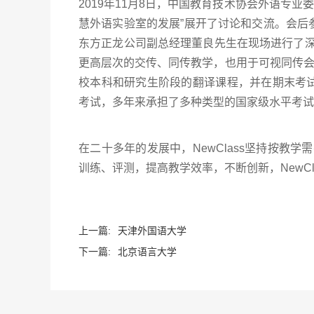
2019年11月8日，中国教育技术协会外语专
慧外语实验室的发展”展开了讨论和交流。会后参
东方正龙公司副总经理董良先生在现场进行了
更高层次的交传、同传教学，也用于可视同传会
校本科和研究生阶段的翻译课程，并在期末考试中
考试，多年来承担了多种类型的国家级水平考试
在二十多年的发展中，NewClass坚持按教
训练、评测，提高教学效率，不断创新，NewC
上一篇:
天津外国语大学
下一篇:
北京语言大学