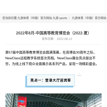
您当前位置:
九游体育（中国）官方网站-九游 sports
九游体育（中国）官方网站
市场活动
2022年8月-中国高等教育博览会（2022·夏）
发布日期：
2022-08-12
第57届中国高等教育博览会圆满落幕，在高博会30周年之际，
NewClass远程教学系统首次亮相。NewClass展台亮点层出不
穷，为线上线下观众全面展示各系列产品，呈现一场精彩盛会。
亮点一：
登录大厅迎宾客