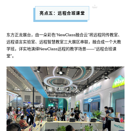
亮点五：远程合班课堂
东方正龙展台，由一朵彩色“NewClass融合云”将远程同传教室、
远程语言实验室、远程智慧教室三大展区串联，融合成一个大教
学班，详实地演绎NewClass远程的教学场景——“远程合班课
堂”。