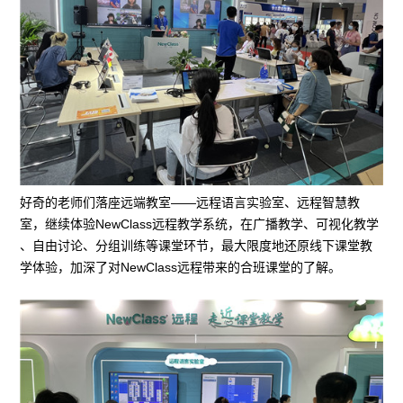
好奇的老师们落座远端教室——远程语言实验室、远程智慧教
室，继续体验NewClass远程教学系统，在广播教学、可视化教学
、自由讨论、分组训练等课堂环节，最大限度地还原线下课堂教
学体验，加深了对NewClass远程带来的合班课堂的了解。