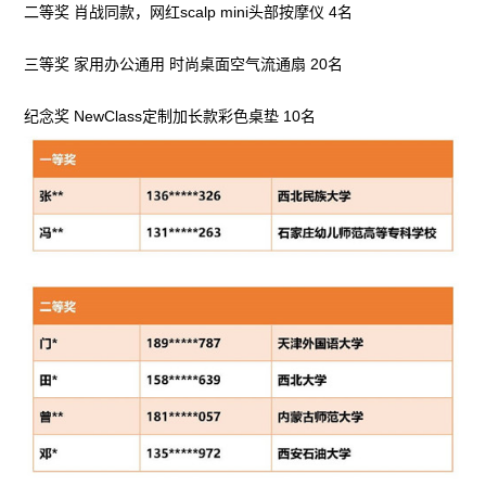
二等奖 肖战同款，网红scalp mini头部按摩仪 4名
三等奖 家用办公通用 时尚桌面空气流通扇 20名
纪念奖 NewClass定制加长款彩色桌垫 10名