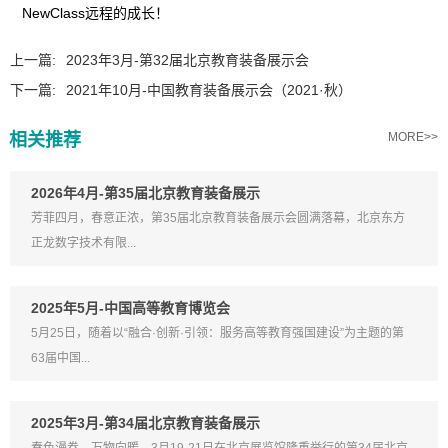
NewClass远程的成长！
上一篇:
2023年3月-第32届北京教育装备展示会
下一篇:
2021年10月-中国教育装备展示会（2021·秋）
相关推荐
MORE>>
2026年4月-第35届北京教育装备展示
芳菲四月，春意正浓，第35届北京教育装备展示会圆满落幕，北京东方
正龙数字技术有限...
2025年5月-中国高等教育博览会
5月25日，随着以“融合·创新·引领：服务高等教育强国建设”为主题的第
63届中国...
2025年3月-第34届北京教育装备展示
春色漫卷，万物向暖。3月19-21日在北京展览馆隆重举行的第34届北京