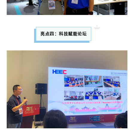
亮点四：科技赋能论坛