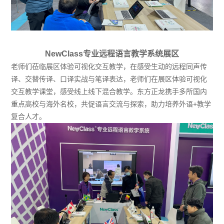
NewClass专业远程语言教学系统展区
老师们莅临展区体验可视化交互教学，在感受生动的远程同声传
译、交替传译、口译实战与笔译表达，老师们在展区体验可视化
交互教学课堂，感受线上线下混合教学。东方正龙携手多所国内
重点高校与海外名校，共促语言交流与探索，助力培养外语+教学
复合人才。