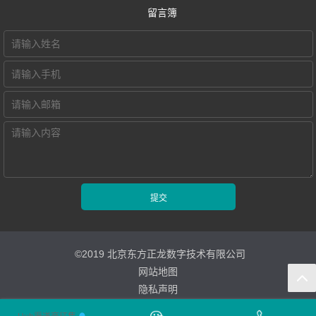
留言簿
NewClass Hub本
统
外语院校
联系我们
地化部署的视频
电子教室
MTI/BTI院校
Hub诚征渠道合
交互式电子教室
会议教学系统
用户名录
作伙伴
智慧教学空间
高密度WiFi移动
智慧教室
©2019 北京东方正龙数字技术有限公司
网站地图
隐私声明