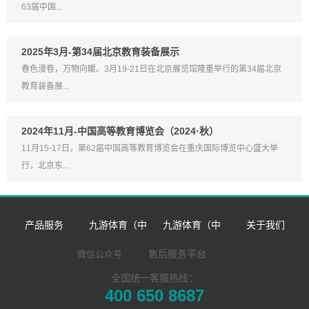
63届中国...
2025年3月-第34届北京教育装备展示
春色漫卷，万物向暖。3月19-21日在北京展览馆隆重举行的第34届北京
教育装备展...
2024年11月-中国高等教育博览会（2024·秋）
11月15-17日，第62届中国高等教育博览会在重庆国际博览中心盛大举
行，北京东...
产品服务
九游体育（中
九游体育（中
关于我们
数字语言学习系
国）官方网站-九
国）官方网站
企业简介
售后服务平台
微信公众号
全国统一客服热线：
同声传译训练系
统
游 sports
企业新闻
发展历程
400 650 8687
​远程合班教学系
统
双一流/985/211
市场活动
荣誉资质