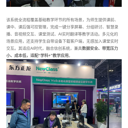
该系统全流程覆盖基础教学环节的所有场景，为师生提供课前、
课中、课后强可控管理，完成一键分享屏幕、分组研讨、智慧录
播、音视频交互、课堂测试、AI实时翻译等教学活动。多元化的
场景应用，还支持学生自带设备下载客户端，无感加入课堂实时
交互。其适应AI时代，融合信创系统，兼具
数据安全、带宽压力
小、成本低，适配“学科+”教学应用
。