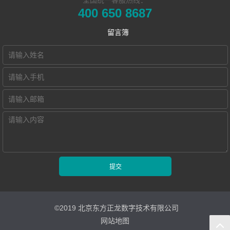
同声传译训练系
统
游 sports
企业新闻
发展历程
400 650 8687
​远程合班教学系
统
双一流/985/211
市场活动
荣誉资质
留言簿
NewClass Hub本
统
外语院校
联系我们
地化部署的视频
电子教室
MTI/BTI院校
Hub诚征渠道合
交互式电子教室
会议教学系统
用户名录
作伙伴
智慧教学空间
高密度WiFi移动
智慧教室
©2019 北京东方正龙数字技术有限公司
网站地图