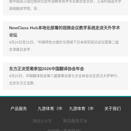
由中国英汉语比较研究会外语教育技术专业委员会主办，上海外国语大学
高级翻译学院、安...
NewClass Hub本地化部署的视频会议教学系统走进天外学术
论坛
4月24日至25日，“中国特色大国外交视域下日本研究前沿论坛暨第二届
京津冀日本学...
东方正龙受邀参加2026中国翻译协会年会
4月24日，中国翻译协会第八届理事会第七次全体会议在武汉大学举行，
北京东方正龙数...
产品服务
九游体育（中
九游体育（中
关于我们
数字语言学习系
国）官方网站-九
国）官方网站
企业简介
售后服务平台
微信公众号
全国统一客服热线：