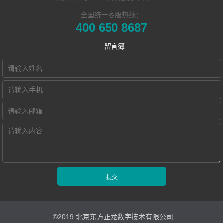
全国统一客服热线：
同声传译训练系
统
游 sports
企业新闻
发展历程
400 650 8687
​远程合班教学系
统
双一流/985/211
市场活动
荣誉资质
留言簿
NewClass Hub本
统
外语院校
联系我们
地化部署的视频
电子教室
MTI/BTI院校
Hub诚征渠道合
交互式电子教室
会议教学系统
用户名录
作伙伴
智慧教学空间
高密度WiFi移动
智慧教室
©2019 北京东方正龙数字技术有限公司