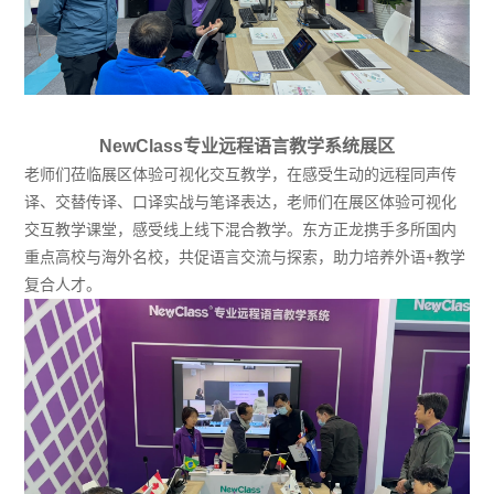
NewClass专业远程语言教学系统展区
老师们莅临展区体验可视化交互教学，在感受生动的远程同声传
译、交替传译、口译实战与笔译表达，老师们在展区体验可视化
交互教学课堂，感受线上线下混合教学。东方正龙携手多所国内
重点高校与海外名校，共促语言交流与探索，助力培养外语+教学
复合人才。