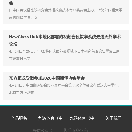
会
由中国英汉语比较研究会外语教育技术专业委员会主办，上海外国语大学
高级翻译学院、安...
NewClass Hub本地化部署的视频会议教学系统走进天外学术
论坛
4月24日至25日，“中国特色大国外交视域下日本研究前沿论坛暨第二届
京津冀日本学...
东方正龙受邀参加2026中国翻译协会年会
4月24日，中国翻译协会第八届理事会第七次全体会议在武汉大学举行，
北京东方正龙数...
产品服务
九游体育（中
九游体育（中
关于我们
数字语言学习系
国）官方网站-九
国）官方网站
企业简介
售后服务平台
微信公众号