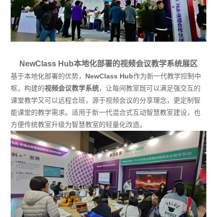
NewClass Hub本地化部署的视频会议教学系统展区
基于本地化部署的优势，
NewClass Hub
作为新一代教学控制中
枢，构建的
视频会议教学系统
，让每间教室既可以满足强交互的
课堂教学又可以远程合班，源于视频会议的分享理念，更定制智
能课堂的教学需求。适用于新一代混合式互动智慧教室建设，也
方便传统教室升级为智慧教室的轻量化改造。