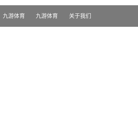
九游体育
九游体育
关于我们
（中国）官
（中国）官
方网站-九游
方网站
sports