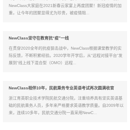
NewClass大家庭在2021新春云家宴上再度团聚！新冠疫情的加
重，让今年的团聚显得尤为珍贵，被疫情阻...
NewClass坚守在教育抗“疫”一线
在贯穿2020全年的抗疫狙击战中，NewClass根据课堂教学的实
际反馈，不断积累经验。2020学年开学后，从“远程对接平台”发
展到“线上线下混合型（OMO）远程...
NewClass相伴10年，民航乘务专业英语考试再次圆满收官
浙江育英职业技术学院民航交通分院，注重培养具有坚实英语基
础的民航乘务人员，多年来严格要求英语教学质量。自2009年以
来，连续10多年，民航交通分院一直采用NewC...